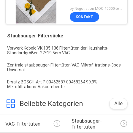
by Negotiation MOQ:10000-teilig/Stücke
KONTAKT
Staubsauger-Filtersäcke
Vorwerk Kobold VK 135 136 Filtertüten der Haushalts-
Standardgrößen-27*19.5cm VAC
Zentrale staubsauger-Filtertüten VAC-Mikrofiltrations-3pcs
Universal
Ersatz BOSCH-Art P 00462587 00468264 99,9%
Mikrofiltrations-Vakuumbeutel
Beliebte Kategorien
Alle
Staubsauger-
VAC-Filtertüten
Filtertüten