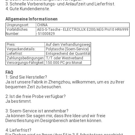
3. Schnelle Vorbereitungs- und Anlaufzeit und Lieferfrist.
4. Gute Kundendienste.
Allgemeine Informationen
Ursprungsort:
CHINA
Vorbildliches
AEG-S-Tasche - ELECTROLUX E200/AEG Pro10 HR6999
Number:
- 51000829
Preis:
Auf dem Verhandlungsweg
Verpackendetails:
Polytasche (Soem-Service)
Lieferfrist:
Entsprechend der Quantität
Zahlungsbedingungen:
T/T oder Westverband
Versorgungs-Fähigkeit:
150.000 PC pro Monat
FAQ
1: Sind Sie Hersteller?
Ja ist unsere Fabrik in Zhengzhou, willkommen, um es zu Ihrer
bequemen Zeit zu besuchen.
2: Ist die freie Probe verfügbar?
Ja bestimmt.
3: Soem-Service ist annehmbar?
Ja können Sie sagen mir, dass Ihre Idee und wir freie
Dienstleistung im Designbereich anbieten können.
4: Lieferfrist?