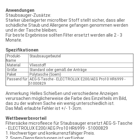
Anwendungen
Staubsauger-Zusätze:
Starker überlagerter microfiber Stoff stellt sicher, dass aller
schädliche Staub und Allergene gefangen genommen werden
und in der Tasche bleiben;
Für beste Ergebnisse sollten Filter ersetzt werden alle 2 - 3
Monate.
Spezifikationen
Produkt-
Staubsaugerbeutel
Name
Material
Vliesstoff
Größe
Standard oder gemäß der Anträge
Paket
Polytasche (Soem)
Passend für
AEG-S-Tasche - ELECTROLUX E200/AEG Pro10 HR6999 -
51000829
Anmerkung: Helles Schießen und verschiedene Anzeigen
verursachen möglicherweise die Farbe des Einzelteils im Bild,
das zu der wahren Sache ein wenig unterschiedlich ist.
Das Maß erlaubte Fehler ist +/- 1-3cm.
Wettbewerbsvorteil
Filtersäcke microfleece für Staubsauger ersetzt AEG-S-Tasche
- ELECTROLUX E200/AEG Pro10 HR6999 - 51000829
1. Hochwertiger und konkurrenzfähiger Preis.
2. Soem-Dienstleistungen ist verfügbar.