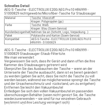
Schnelles Detail
AEG-S-Tasche - ELECTROLUX E200/AEG Pro10 HR6999 -
51000829
nichtgewebte/Microfiber-Tasche für Staubsauger
Material
Tasche: Vliesstoff
Kragen: Polypropylen (pp.)
Farbe
Tasche: Weiß
Kragen: Blau (Soem-Service)
Kundenbezogenheit
Nehmen Sie an (Schicht, Logo, Verpackung…)
Paket
Polytasche und Karton (Soem-Service)
Kompatibel
AEG-S-Tasche - ELECTROLUX E200/AEG Pro10
HR6999 - 51000829
AEG-S-Tasche - ELECTROLUX E200/AEG Pro10 HR6999 -
51000829 Staubsauger-Staub-Filtertüte
.
Wie man verwendet:
Vergewissern Sie sich, dass Ihr Gerät und dann offen die Ihre
Kammer des Staubsaugers getrennt wird
Überprüfen Sie das Ausbauchen der Tasche – wenn an der
Unterseite der Tasche ausbaucht, dann ist es bereit geändert
zu werden (geben Sie acht, dass Sie nicht die Tasche zu voll
werden lassen, während sie möglicherweise sprengt die Tasche
und der Ursachenschmutz und -rückstand, um zu entgehen)
Entfernen Sie leicht den Vakuumbeutel
Entledigen Sie sich den vollen Vakuumbeutel im passenden
überschüssigen Behälter (seien nicht gereizt Sie, die Tasche
wiederzuverwenden – sie sind für nur einzelnen Gebrauch
bestimmt und ihre Leistung verringert sich)