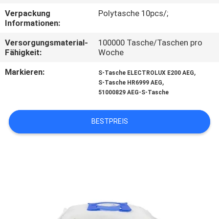
Verpackung
Polytasche 10pcs/;
TRETEN
Informationen:
SIE
Versorgungsmaterial-
100000 Tasche/Taschen pro
MIT
Fähigkeit:
Woche
UNS
Markieren:
,
S-Tasche ELECTROLUX E200 AEG
,
S-Tasche HR6999 AEG
IN
51000829 AEG-S-Tasche
VERBINDUNG
BESTPREIS
FORDERN
SIE
EIN
ZITAT
SITEMAP