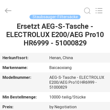
Co.,
Ltd.
All
Rights
Reserved.
Staubsauger-Filtersäcke
Developed
by
ECER
Ersetzt AEG-S-Tasche -
HAUS
ELECTROLUX E200/AEG Pro10
PRODUKTE
HR6999 - 51000829
ÜBER
Herkunftsort:
Henan, China
UNS
Markenname:
Baicaoxiang
Modellnummer:
AEG-S-Tasche - ELECTROLUX
FABRIK-
E200/AEG Pro10 HR6999 -
51000829
AUSFLUG
Min Bestellmenge:
10000-teilig/Stücke
QUALITÄTSKONTROLLE
Preis:
by Negotiation