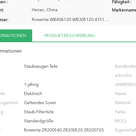
en :
Fähigkeit :
Henan, China
t:
Markenname
Rowenta WB406120 WB305120 415120
mer:
FORMATIONEN
PRODUKT-BESCHREIBUNG
ormationen
Staubsauger-Teile
Kundendie
erbracht:
1-jährig
ANWENDU
lle:
Elektrisch
Name:
ogenheit:
Geltendes Soem
Material:
g:
Staub-Filtertüte
Farbe:
Standardgröße
MOQ:
:
Rowenta ZR200540 ZR200520 ZR200720
Eigenschaf