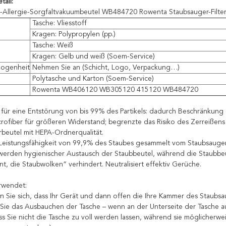
tail:
Allergie-Sorgfaltvakuumbeutel WB484720 Rowenta Staubsauger-Filte
Tasche: Vliesstoff
Kragen: Polypropylen (pp.)
Tasche: Weiß
Kragen: Gelb und weiß (Soem-Service)
ogenheit
Nehmen Sie an (Schicht, Logo, Verpackung…)
Polytasche und Karton (Soem-Service)
Rowenta WB406120 WB305120 415120 WB484720
 für eine Entstörung von bis 99% des Partikels: dadurch Beschränkung 
icrofiber für größeren Widerstand; begrenzte das Risiko des Zerreißen
beutel mit HEPA-Ordnerqualität.
-Leistungsfähigkeit von 99,9% des Staubes gesammelt vom Staubsauger
erden hygienischer Austausch der Staubbeutel, während die Staubbeut
nt, die Staubwolken“ verhindert. Neutralisiert effektiv Gerüche.
rwendet:
n Sie sich, dass Ihr Gerät und dann offen die Ihre Kammer des Staubsa
Sie das Ausbauchen der Tasche – wenn an der Unterseite der Tasche a
ass Sie nicht die Tasche zu voll werden lassen, während sie möglicher