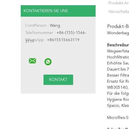
Produkt-Ar
KONTAKTIEREN SIE UNS
Hervorheb
ContPerson :
Wang
Produkt-B
Telefonnummer :
+86-(155)-1566-
Wonderbag-
WhatsApp :
+8615515663119
3119
Beschreibu
Wegwerfsta
Hochfiltrati
Erhöhte Sau
Dauert bis 7
Besser Filtr
Ersatz für
WB305140,
Für die fol
Hygiene Row
Spacio, Klas
Microflies