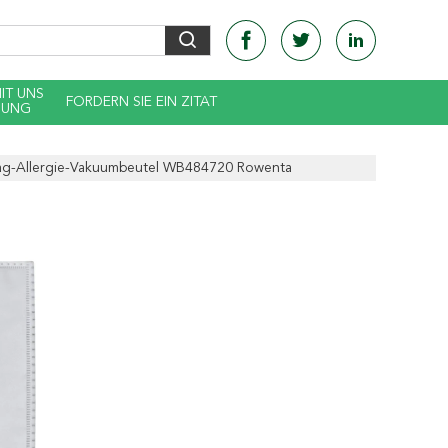
MIT UNS
FORDERN SIE EIN ZITAT
DUNG
bag-Allergie-Vakuumbeutel WB484720 Rowenta