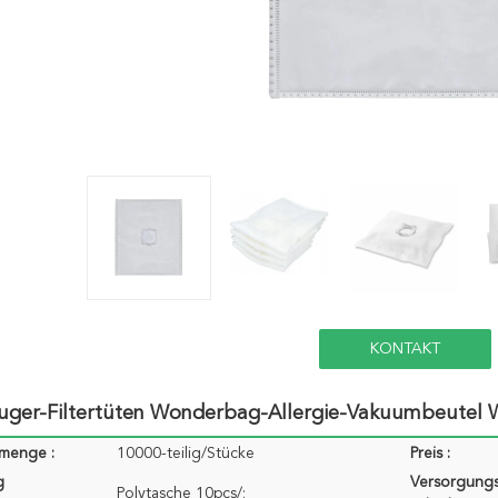
KONTAKT
uger-Filtertüten Wonderbag-Allergie-Vakuumbeutel
lmenge :
10000-teilig/Stücke
Preis :
g
Versorgungs
Polytasche 10pcs/;