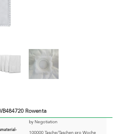
 WB484720 Rowenta
by Negotiation
material-
100000 Tasche/Taschen pro Woche