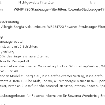
t:
Nichtgewebte Filtertüte
Hafen:
en:
WB484720 Staubsauger-Filtertüten
,
Rowenta-Staubsauger-Fil
eschreibung
Allergie-Sorgfaltvakuumbeutel WB484720 Rowenta Staubsauger-Filte
ng
ubsaugerbeutel
onstasche mit 5 Schichten:
gleistung
5%, das länger als Papiertüten ist
ation für Reinigerluft
 Rowenta-Ersatzteilnummer: Wonderbag Endura, Wonderbag-Vertrag,
 WB 305140.
genden Modelle: Energie XL, Ruhe-Kraft-extremer Vertrag, Ruhe-Kraft-E
enta X-Trem +, Ruhe-Kraft, Tonixo, X-Tremenergie blaues RO43, Spong
siker, Artec an 2, das für Reihe passend ist: Artec, Intenso, Spaceo, Spa
-Staubsaugerbeutel für Rowenta-Alternative für Rowenta Wonderba