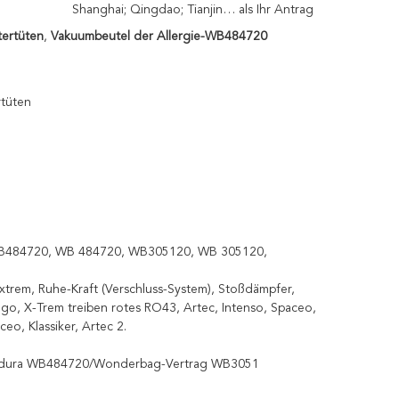
Shanghai; Qingdao; Tianjin… als Ihr Antrag
tertüten
,
Vakuumbeutel der Allergie-WB484720
rtüten
 WB484720, WB 484720, WB305120, WB 305120,
xtrem, Ruhe-Kraft (Verschluss-System), Stoßdämpfer,
o, X-Trem treiben rotes RO43, Artec, Intenso, Spaceo,
ceo, Klassiker, Artec 2.
g Endura WB484720/Wonderbag-Vertrag WB3051