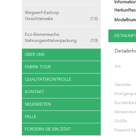
Information
Herkunftsor
Wegwerf-Earloop
Gesichtsmaske
(13)
Modellnum
Eco-Bienenwachs-
DETAILIN
Nahrungsmittelverpackung
(10)
Detailinf
ÜBER UNS
Art:
FABRIK TOUR
QUALITÄTSKONTROLLE
Garantie:
KONTAKT
Energieque
Kundenbez
NEUIGKEITEN
Verwendun
FÄLLE
Größe:
FORDERN SIE EIN ZITAT
Passend für