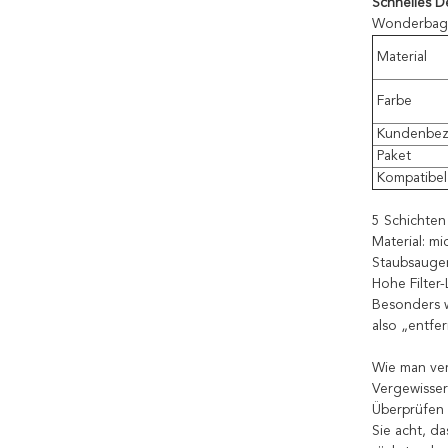
Schnelles De
Wonderbag-
Material
Farbe
Kundenbez
Paket
Kompatibel
5 Schichten
Material: m
Staubsauger
Hohe Filter
Besonders w
also „entfer
Wie man ve
Vergewisser
Überprüfen 
Sie acht, d