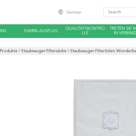
German
QUALITÄTSKONTRO
TRETEN SIE 
UNS
FABRIK-AUSFLUG
LLE
IN VERBIN
Produkte
Staubsauger-Filtersäcke
Staubsauger-Filtertüten Wonder