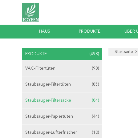
HAUS
PRODUKTE
ÜBER 
Startseite
PRODUKTE
(498)
VAC-Filtertüten
(98)
Staubsauger-Filtertüten
(85)
Staubsauger-Filtersäcke
(84)
Staubsauger-Papiertüten
(44)
Staubsauger-Lufterfrischer
(10)