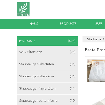
HAUS
PRODUKTE
ÜBER 
Startseite
PRODUKTE
(498)
Beste Pro
VAC-Filtertüten
(98)
Staubsauger-Filtertüten
(85)
Staubsauger-Filtersäcke
(84)
Staubsauger-Papiertüten
(44)
Staubsauger-Lufterfrischer
(10)