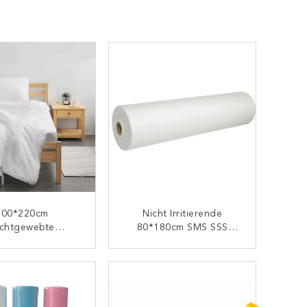
200*220cm
Nicht Irritierende
ichtgewebte
80*180cm SMS SSS
egwerfbett-
Gepaßte
kungs-Rolle Für
WegwerfBettlaken
KONTAKT
KONTAKT
Hotel-Reise