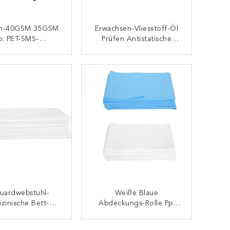
en-40GSM 35GSM
Erwachsen-Vliesstoff-Öl
p. PET-SMS-
Prüfen Antistatische
fmatratzenschon
Kundengebundene
Er
Wegwerfbett-
KONTAKT
KONTAKT
Abdeckungs-Rolle
uardwebstuhl-
Weiße Blaue
zinische Bett-
Abdeckungs-Rolle Pp.
rfabdeckungen
Nicht Gesponnene
wachsen-50x70Cm
Wegwerfbett-5gsm
KONTAKT
KONTAKT