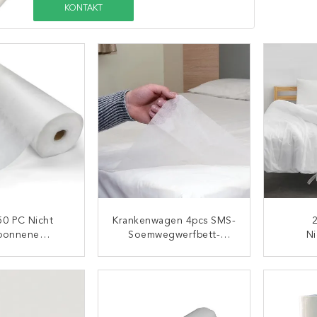
KONTAKT
50 PC Nicht
Krankenwagen 4pcs SMS-
ponnene
Soemwegwerfbett-
N
ttlaken-Rolle
Abdeckungs-Rolle
W
Abdec
ONTAKT
KONTAKT