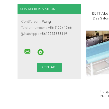
KONTAKTIEREN SIE UNS
BETT-Abd
Des Salo
ContPerson :
Wang
80*200cm 
Telefonnummer :
+86-(155)-1566-
We
K
WhatsApp :
+8615515663119
3119
Poly
Nich
100
Wegwerfkl
K