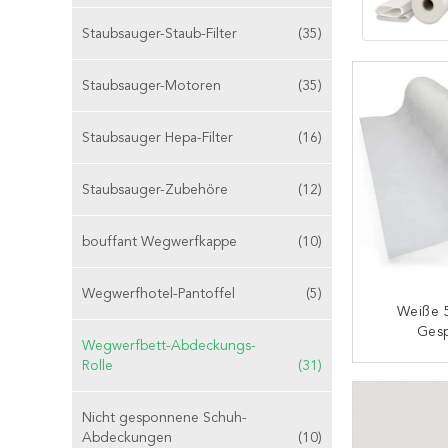
Staubsauger-Staub-Filter
(35)
Staubsauger-Motoren
(35)
Staubsauger Hepa-Filter
(16)
Staubsauger-Zubehöre
(12)
bouffant Wegwerfkappe
(10)
Wegwerfhotel-Pantoffel
(5)
Weiße 
Ges
Wegwerfbett-Abdeckungs-
Wegwerfbe
Rolle
(31)
K
Nicht gesponnene Schuh-
Abdeckungen
(10)