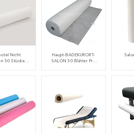
otel Nicht
Haupt-BADEKURORT-
Salo
n 50 Stücken
SALON 50 Blätter Pro
nwegwerfbett-
Rolle Massieren Bett-
Wegwe
ungs-Rolle
Papier-Rolle
Rolle
ONTAKT
KONTAKT