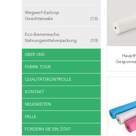
Wegwerf-Earloop
Gesichtsmaske
(13)
Eco-Bienenwachs-
Nahrungsmittelverpackung
(10)
ÜBER UNS
Haupth
Gesponne
FABRIK TOUR
Pro Rolle
Abdeck
K
QUALITÄTSKONTROLLE
KONTAKT
NEUIGKEITEN
FÄLLE
FORDERN SIE EIN ZITAT