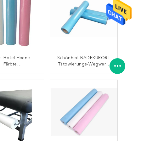
n-Hotel-Ebene
Schönheit BADEKURORT
Färbte
Tätowierungs-Wegwerf-
rfabdeckungs-
80*180cm Nichtgewebter
 Des Bett-300TC
Wegwerfmatratzenschon
KONTAKT
KONTAKT
Er