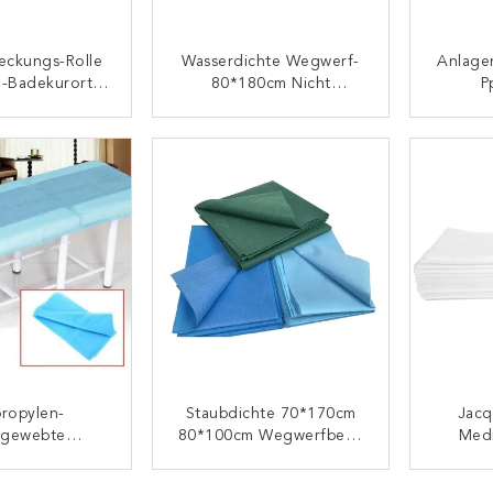
eckungs-Rolle
Wasserdichte Wegwerf-
Anlag
n-Badekurort-
80*180cm Nicht
P
Nichtgewebte
Gesponnene Bett-
Wegwer
gwerf
Abdeckungs-Rolle
ONTAKT
KONTAKT
propylen-
Staubdichte 70*170cm
Jacq
tgewebte
80*100cm Wegwerfbett-
Medi
*180cm
Abdeckungs-Rolle Mit
Wegwe
arsichthüllen
Löchern
Der Er
ONTAKT
KONTAKT