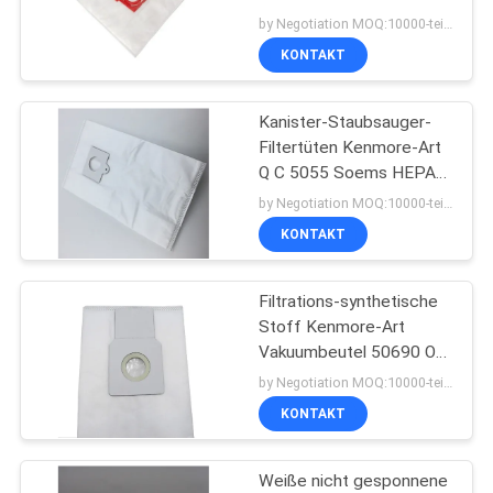
Zelmer ZVCA100B
by Negotiation MOQ:10000-teilig/Stücke
49,4200
KONTAKT
PRIVACY
14
POLICY
Staubsauger-
Kanister-Staubsauger-
Filtertüten Kenmore-Art
Lufterfrischer
Q C 5055 Soems HEPA
50558 50557
by Negotiation MOQ:10000-teilig/Stücke
KONTAKT
Filtrations-synthetische
38
Stoff Kenmore-Art
Staubsauger-Staub-
Vakuumbeutel 50690 O
Hepa
by Negotiation MOQ:10000-teilig/Stücke
Filter
KONTAKT
Weiße nicht gesponnene