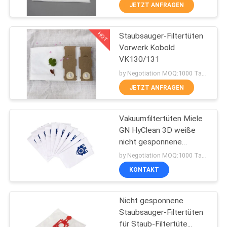
JETZT ANFRAGEN
TRETEN
HOT
Staubsauger-Filtertüten
SIE
87
Vorwerk Kobold
MIT
VK130/131
Staubsauger-
UNS
by Negotiation MOQ:1000 Tasche/Taschen
Filtersäcke
IN
JETZT ANFRAGEN
VERBINDUNG
Vakuumfiltertüten Miele
GN HyClean 3D weiße
FORDERN
nicht gesponnene
47
Microfiber Hepa
SIE
by Negotiation MOQ:1000 Tasche/Taschen
Staubsauger-
KONTAKT
EIN
ZITAT
Papiertüten
Nicht gesponnene
Staubsauger-Filtertüten
SITEMAP
für Staub-Filtertüte