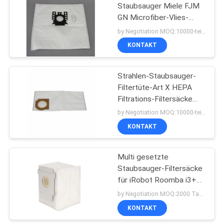
Staubsauger Miele FJM
GN Microfiber-Vlies-
38
Filtertüten
by Negotiation MOQ:10000-teilig/Stücke
Staubsauger-
KONTAKT
Motoren
Strahlen-Staubsauger-
Filtertüte-Art X HEPA
Filtrations-Filtersäcke
Riccar HEPA
by Negotiation MOQ:10000-teilig/Stücke
KONTAKT
19
Staubsauger Hepa-
Multi gesetzte
Staubsauger-Filtersäcke
Filter
für iRobot Roomba i3+
(3550) i4+ (4552) i6+
by Negotiation MOQ:2000 Tasche/Taschen
(6550) i7+ i7Plus j7+
KONTAKT
(7550) i8