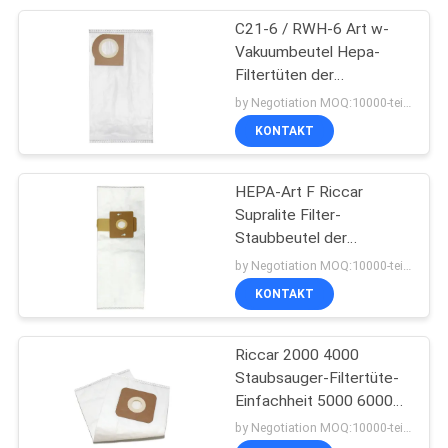
C21-6 / RWH-6 Art w-
15
Vakuumbeutel Hepa-
Staubsauger-
Filtertüten der
Helligkeits-HEPA Riccar
by Negotiation MOQ:10000-teilig/Stücke
Zubehöre
KONTAKT
HEPA-Art F Riccar
Supralite Filter-
Staubbeutel der
10
Vakuumbeutel-Reihen-
by Negotiation MOQ:10000-teilig/Stücke
bouffant
RFH-6
KONTAKT
Wegwerfkappe
Riccar 2000 4000
Staubsauger-Filtertüte-
Einfachheit 5000 6000
HEPA-Art A
by Negotiation MOQ:10000-teilig/Stücke