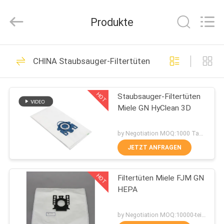
Co.,
Ltd.
All
Produkte
Rights
Reserved.
Developed
by
HAUS
ECER
101
CHINA Staubsauger-Filtertüten
VAC-Filtertüten
PRODUKTE
HOT
Staubsauger-Filtertüten
Miele GN HyClean 3D
ÜBER
UNS
by Negotiation MOQ:1000 Tasche/Taschen
JETZT ANFRAGEN
88
FABRIK-
Staubsauger-
HOT
Filtertüten Miele FJM GN
AUSFLUG
HEPA
Filtertüten
QUALITÄTSKONTROLLE
by Negotiation MOQ:10000-teilig/Stücke