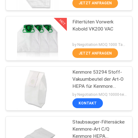
JETZT ANFRAGEN
TRETEN
HOT
Filtertüten Vorwerk
SIE
87
Kobold VK200 VAC
MIT
Staubsauger-
UNS
by Negotiation MOQ:1000 Tasche/Taschen
Filtersäcke
IN
JETZT ANFRAGEN
VERBINDUNG
Kenmore 53294 Stoff-
Vakuumbeutel der Art-O
FORDERN
HEPA für Kenmore
47
aufrecht
SIE
by Negotiation MOQ:10000-teilig/Stücke
Staubsauger-
KONTAKT
EIN
ZITAT
Papiertüten
Staubsauger-Filtersäcke
Kenmore-Art C/Q
SITEMAP
Kenmore HEPA