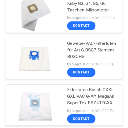
Kirby G3, G4, G5, G6,
Taschen-Mikrometer-
38
Magie Ersatz G7 Kirby
by Negotiation MOQ:10000-teilig/Stücke
nicht gesponnene
Staubsauger-
KONTAKT
Motoren
Gewebe-VAC-Filtertüten
für Art G BSG7 Siemens
BOSCHS
by Negotiation MOQ:1000 Tasche/Taschen
KONTAKT
19
Staubsauger Hepa-
Filtertüten Bosch GXXL
GXL VAC G-Art MegaAir
Filter
SuperTex BBZ41FGXXL
SIEMENS BSG6
by Negotiation MOQ:1000 Tasche/Taschen
KONTAKT