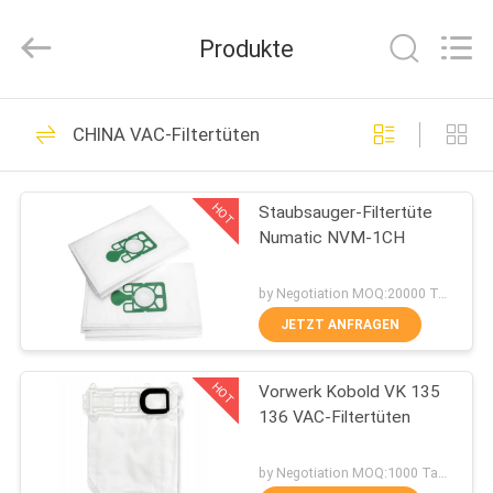
Co.,
Ltd.
All
Produkte
Rights
Reserved.
Developed
by
HAUS
ECER
101
CHINA VAC-Filtertüten
VAC-Filtertüten
PRODUKTE
HOT
Staubsauger-Filtertüte
Numatic NVM-1CH
ÜBER
UNS
by Negotiation MOQ:20000 Tasche/Taschen
JETZT ANFRAGEN
88
FABRIK-
Staubsauger-
HOT
Vorwerk Kobold VK 135
AUSFLUG
136 VAC-Filtertüten
Filtertüten
QUALITÄTSKONTROLLE
by Negotiation MOQ:1000 Tasche/Taschen