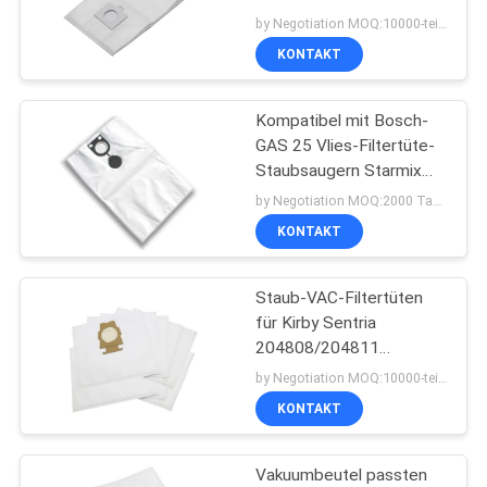
synthetische 50104 8
by Negotiation MOQ:10000-teilig/Stücke
Kanister-Vakuumbeutel
KONTAKT
PRIVACY
14
POLICY
Staubsauger-
Kompatibel mit Bosch-
GAS 25 Vlies-Filtertüte-
Lufterfrischer
Staubsaugern Starmix
FBV 25/35
by Negotiation MOQ:2000 Tasche/Taschen
KONTAKT
Staub-VAC-Filtertüten
38
für Kirby Sentria
Staubsauger-Staub-
204808/204811
Universal-F-/Treihen-
by Negotiation MOQ:10000-teilig/Stücke
Filter
Zehner-Klub, G10E
KONTAKT
Vakuumbeutel passten