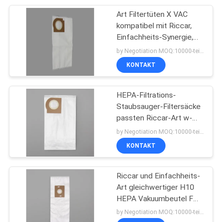
Art Filtertüten X VAC
15
kompatibel mit Riccar,
Staubsauger-
Einfachheits-Synergie,
Strahlen-Senkrechte
by Negotiation MOQ:10000-teilig/Stücke
Zubehöre
KONTAKT
HEPA-Filtrations-
Staubsauger-Filtersäcke
passten Riccar-Art w-
10
Helligkeit und -
by Negotiation MOQ:10000-teilig/Stücke
bouffant
einfachheit
KONTAKT
Wegwerfkappe
Riccar und Einfachheits-
Art gleichwertiger H10
HEPA Vakuumbeutel F
für SupraLite SF-6
by Negotiation MOQ:10000-teilig/Stücke