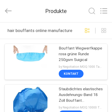
Co.,
Ltd.
All
Produkte
Rights
Reserved.
Developed
by
HAUS
ECER
hair bouffants online manufacture
PRODUKTE
Bouffant Wegwerfkappe
rosa grüne Runde
ÜBER
250gsm Suigical
UNS
by Negotiation MOQ:1000 Tasche/Taschen
KONTAKT
FABRIK-
Staubdichtes elastisches
AUSFLUG
Ausdehnungs-Band 18
Zoll Bouffant
QUALITÄTSKONTROLLE
Wegwerfkappen-
by Negotiation MOQ:10000 Tasche/Taschen