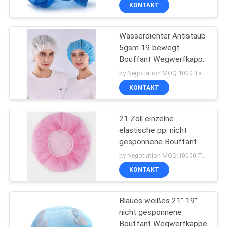
KONTAKT
TRETEN
Wasserdichter Antistaub
SIE
5gsm 19 bewegt
MIT
Bouffant Wegwerfkappe
UNS
Schritt für Schritt fort
by Negotiation MOQ:1000 Tasche/Taschen
IN
KONTAKT
VERBINDUNG
21 Zoll einzelne
elastische pp. nicht
FORDERN
gesponnene Bouffant
Kappen-
SIE
by Negotiation MOQ:10000 Tasche/Taschen
KONTAKT
EIN
ZITAT
Blaues weißes 21" 19"
nicht gesponnene
SITEMAP
Bouffant Wegwerfkappe