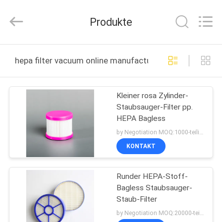
Co.,
Ltd.
All
Produkte
Rights
Reserved.
Developed
by
HAUS
ECER
hepa filter vacuum online manufacture
PRODUKTE
Kleiner rosa Zylinder-
Staubsauger-Filter pp.
ÜBER
HEPA Bagless
UNS
by Negotiation MOQ:1000-teilig/Stücke
KONTAKT
FABRIK-
Runder HEPA-Stoff-
AUSFLUG
Bagless Staubsauger-
Staub-Filter
QUALITÄTSKONTROLLE
by Negotiation MOQ:20000-teilig/Stücke