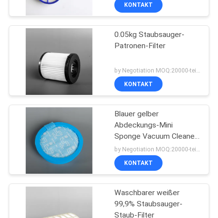
KONTAKT
TRETEN
0.05kg Staubsauger-
SIE
Patronen-Filter
MIT
UNS
by Negotiation MOQ:20000-teilig/Stücke
IN
KONTAKT
VERBINDUNG
Blauer gelber
Abdeckungs-Mini
FORDERN
Sponge Vacuum Cleaner
Air-Filter
SIE
by Negotiation MOQ:20000-teilig/Stücke
KONTAKT
EIN
ZITAT
Waschbarer weißer
99,9% Staubsauger-
SITEMAP
Staub-Filter