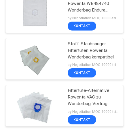
Rowenta WB484740
Wonderbag Endura
Microfiber llergy
by Negotiation MOQ:10000-teilig/Stücke
Sorgfalt-
KONTAKT
Staubsaugerbeutel
Stoff-Staubsauger-
Filtertüten Rowenta
Wonderbag kompatibel
mit WB406120
by Negotiation MOQ:10000-teilig/Stücke
WB305120
KONTAKT
Filtertüte-Alternative
Rowenta VAC zu
Wonderbag-Vertrag
WB305120 WB406120
by Negotiation MOQ:10000-teilig/Stücke
(RO4, RO05)
KONTAKT