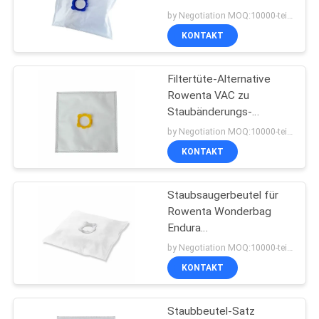
Ersatz-Tasche ab
by Negotiation MOQ:10000-teilig/Stücke
KONTAKT
PRIVACY
POLICY
Filtertüte-Alternative
Rowenta VAC zu
Staubänderungs-
Stofftasche Wonderbag
by Negotiation MOQ:10000-teilig/Stücke
nicht gesponnener
KONTAKT
Staubsaugerbeutel für
Rowenta Wonderbag
Endura
WB484720/Vertrag
by Negotiation MOQ:10000-teilig/Stücke
WB3051
KONTAKT
Staubbeutel-Satz