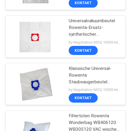
KONTAKT
TRETEN
Universalvakuumbeutel
SIE
Rowenta-Ersatz-
MIT
synthetischer
UNS
Staubbeutel
by Negotiation MOQ:10000-teilig/Stücke
Stofzuigerzak
IN
KONTAKT
Wonderbag
VERBINDUNG
Klassische Universal-
Rowenta
FORDERN
Staubsaugerbeutel
WB406120 WB305120
SIE
by Negotiation MOQ:10000-teilig/Stücke
Wonderbag
KONTAKT
EIN
ZITAT
Filtertüten Rowenta
Wonderbag WB406120
SITEMAP
WB305120 VAC wischen