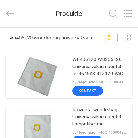
Co.,
Ltd.
All
Produkte
Rights
Reserved.
Developed
by
HAUS
ECER
wb406120 wonderbag universal vacuum bag online man
PRODUKTE
WB406120 WB305120
Universalvakuumbeutel
ÜBER
RO464583 415120 VAC-
UNS
Filtertüten Wonderbag
by Negotiation MOQ:10000-teilig/Stücke
KONTAKT
FABRIK-
Rowenta-wonderbag
AUSFLUG
Universalvakuumbeutel
kompatibel mit
QUALITÄTSKONTROLLE
WB406120 WB305120
by Negotiation MOQ:10000-teilig/Stücke