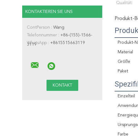
Qualität:
KONTAKTIEREN SIE UNS
Produkt-B
ContPerson :
Wang
Produk
Telefonnummer :
+86-(155)-1566-
Produkt-
WhatsApp :
+8615515663119
3119
Material
Größe
Paket
Spezifi
Einzelteil
Anwendu
Energiequ
Ursprungs
Farbe