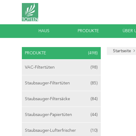
HAUS
PRODUKTE
ÜBER 
Startseite
PRODUKTE
(498)
VAC-Filtertüten
(98)
Staubsauger-Filtertüten
(85)
Staubsauger-Filtersäcke
(84)
Staubsauger-Papiertüten
(44)
Staubsauger-Lufterfrischer
(10)