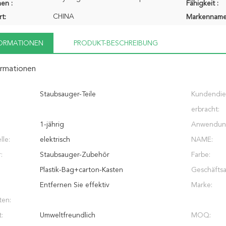
en :
Fähigkeit :
CHINA
t:
Markenname
FORMATIONEN
PRODUKT-BESCHREIBUNG
ormationen
Staubsauger-Teile
Kundendie
erbracht:
1-jährig
Anwendun
lle:
elektrisch
NAME:
:
Staubsauger-Zubehör
Farbe:
Plastik-Bag+carton-Kasten
Geschäftsa
Entfernen Sie effektiv
Marke:
ten:
:
Umweltfreundlich
MOQ: