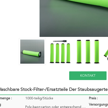
KONTAKT
aschbare Stock-Filter-/Ersatzteile Der Staubsaugert
lmenge :
1000-teilig/Stücke
Preis :
g
Versorgungs
Poly-bag+carton oder entsprechend Benutzerkundenbezogenheit