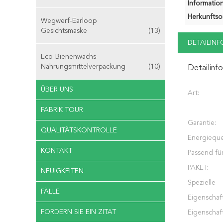
Information
Herkunftsor
Wegwerf-Earloop
Gesichtsmaske
(13)
DETAILIN
Eco-Bienenwachs-
Nahrungsmittelverpackung
(10)
Detailinf
ÜBER UNS
Art:
FABRIK TOUR
Garantie:
QUALITÄTSKONTROLLE
Energieque
KONTAKT
Passend für
PAKET:
NEUIGKEITEN
Spezielle
FÄLLE
Eigenschaf
FORDERN SIE EIN ZITAT
Eigenschaft