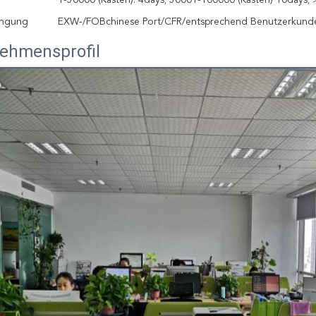
1-50000 (Kästen): 4days; 50001-100000 (Kästen) 10days; >
ingung
EXW-/FOBchinese Port/CFR/entsprechend Benutzerkund
ehmensprofil