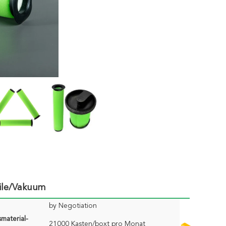
eile/Vakuum
by Negotiation
material-
21000 Kasten/boxt pro Monat