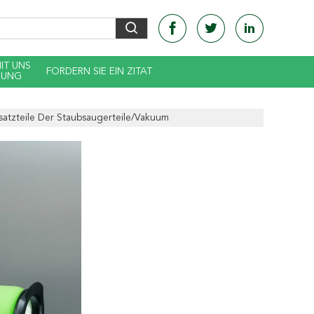
MIT UNS
FORDERN SIE EIN ZITAT
DUNG
rsatzteile Der Staubsaugerteile/Vakuum