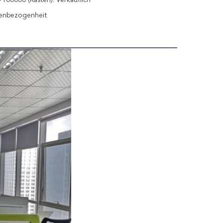
100000 (Kästen): Verkäuflich
enbezogenheit