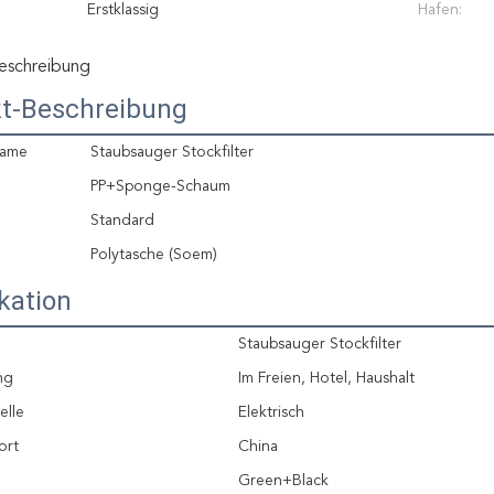
Erstklassig
Hafen:
eschreibung
t-Beschreibung
Name
Staubsauger Stockfilter
PP+Sponge-Schaum
Standard
Polytasche (Soem)
kation
Staubsauger Stockfilter
ng
Im Freien, Hotel, Haushalt
elle
Elektrisch
ort
China
Green+Black