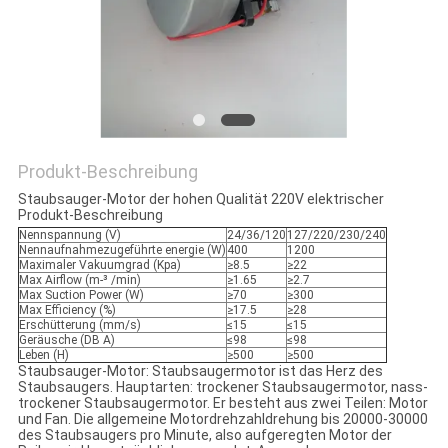
PRIVACY
POLICY
Produkt-Beschreibung
Staubsauger-Motor der hohen Qualität 220V elektrischer
Produkt-Beschreibung
Nennspannung (V)
24/36/120
127/220/230/240
Nennaufnahmezugeführte energie (W)
400
1200
Maximaler Vakuumgrad (Kpa)
≥8.5
≥22
Max Airflow (m-³ /min)
≥1.65
≥2.7
Max Suction Power (W)
≥70
≥300
Max Efficiency (%)
≥17.5
≥28
Erschütterung (mm/s)
≤15
≤15
Geräusche (DB A)
≤98
≤98
Leben (H)
≥500
≥500
Staubsauger-Motor: Staubsaugermotor ist das Herz des
Staubsaugers. Hauptarten: trockener Staubsaugermotor, nass-
trockener Staubsaugermotor. Er besteht aus zwei Teilen: Motor
und Fan. Die allgemeine Motordrehzahldrehung bis 20000-30000
des Staubsaugers pro Minute, also aufgeregten Motor der