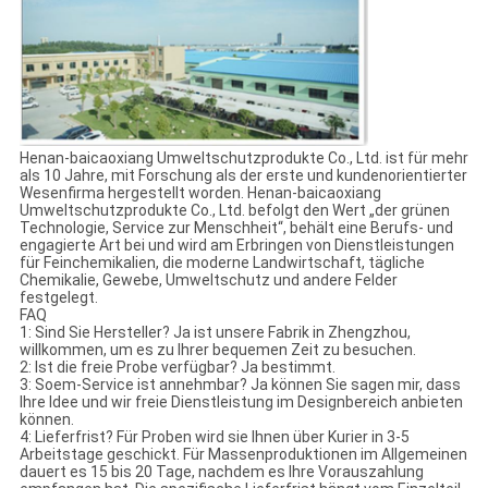
Henan-baicaoxiang Umweltschutzprodukte Co., Ltd. ist für mehr
als 10 Jahre, mit Forschung als der erste und kundenorientierter
Wesenfirma hergestellt worden. Henan-baicaoxiang
Umweltschutzprodukte Co., Ltd. befolgt den Wert „der grünen
Technologie, Service zur Menschheit“, behält eine Berufs- und
engagierte Art bei und wird am Erbringen von Dienstleistungen
für Feinchemikalien, die moderne Landwirtschaft, tägliche
Chemikalie, Gewebe, Umweltschutz und andere Felder
festgelegt.
FAQ
1: Sind Sie Hersteller? Ja ist unsere Fabrik in Zhengzhou,
willkommen, um es zu Ihrer bequemen Zeit zu besuchen.
2: Ist die freie Probe verfügbar? Ja bestimmt.
3: Soem-Service ist annehmbar? Ja können Sie sagen mir, dass
Ihre Idee und wir freie Dienstleistung im Designbereich anbieten
können.
4: Lieferfrist? Für Proben wird sie Ihnen über Kurier in 3-5
Arbeitstage geschickt. Für Massenproduktionen im Allgemeinen
dauert es 15 bis 20 Tage, nachdem es Ihre Vorauszahlung