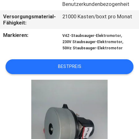
Benutzerkundenbezogenheit
TRETEN
Versorgungsmaterial-
21000 Kasten/boxt pro Monat
SIE
Fähigkeit:
MIT
Markieren:
,
V4Z-Staubsauger-Elektromotor
,
230V Staubsauger-Elektromotor
UNS
50Hz Staubsauger-Elektromotor
IN
VERBINDUNG
BESTPREIS
FORDERN
SIE
EIN
ZITAT
SITEMAP