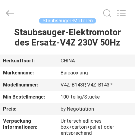
Co.,
Ltd.
All
Rights
Reserved.
Staubsauger-Motoren
Developed
by
Staubsauger-Elektromotor
HAUS
ECER
des Ersatz-V4Z 230V 50Hz
PRODUKTE
Herkunftsort:
CHINA
ÜBER
Markenname:
Baicaoxiang
UNS
Modellnummer:
V4Z-B143P, V4Z-B143P
Min Bestellmenge:
100-teilig/Stücke
FABRIK-
AUSFLUG
Preis:
by Negotiation
Verpackung
Unterschiedliches
Informationen:
box+carton+pallet oder
QUALITÄTSKONTROLLE
entsprechend