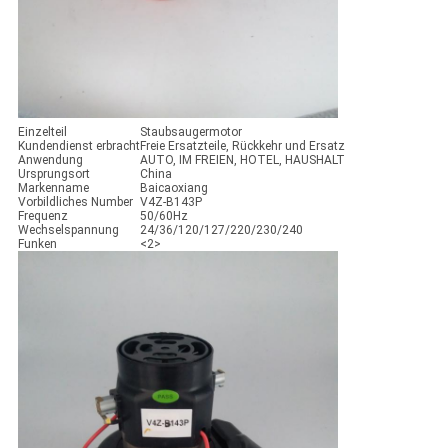
Einzelteil
Staubsaugermotor
Kundendienst erbracht
Freie Ersatzteile, Rückkehr und Ersatz
Anwendung
AUTO, IM FREIEN, HOTEL, HAUSHALT
Ursprungsort
China
Markenname
Baicaoxiang
Vorbildliches Number
V4Z-B143P
Frequenz
50/60Hz
Wechselspannung
24/36/120/127/220/230/240
Funken
<2>