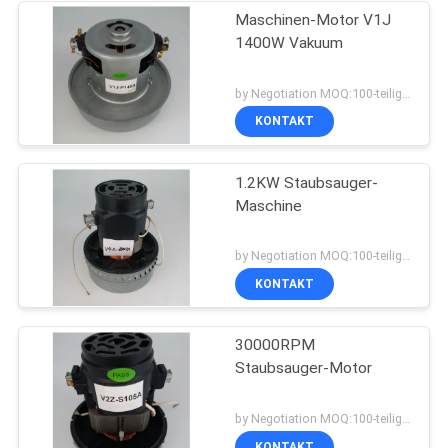
Maschinen-Motor V1J
1400W Vakuum
by Negotiation MOQ:100-teilig/Stücke
KONTAKT
1.2KW Staubsauger-
Maschine
by Negotiation MOQ:100-teilig/Stücke
KONTAKT
30000RPM
Staubsauger-Motor
by Negotiation MOQ:100-teilig/Stücke
KONTAKT