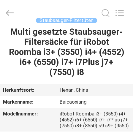
Co.,
Ltd.
All
Rights
Reserved.
Staubsauger-Filtertüten
Developed
by
Multi gesetzte Staubsauger-
HAUS
ECER
Filtersäcke für iRobot
PRODUKTE
Roomba i3+ (3550) i4+ (4552)
i6+ (6550) i7+ i7Plus j7+
ÜBER
(7550) i8
UNS
Herkunftsort:
Henan, China
FABRIK-
Markenname:
Baicaoxiang
AUSFLUG
Modellnummer:
iRobot Roomba i3+ (3550) i4+
(4552) i6+ (6550) i7+ i7Plus j7+
QUALITÄTSKONTROLLE
(7550) i8+ (8550) s9 s9+ (9550)