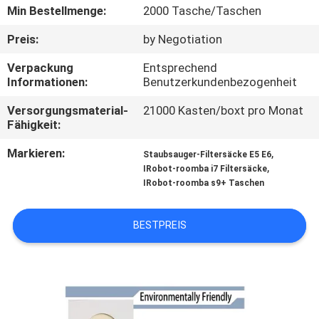
Min Bestellmenge:
2000 Tasche/Taschen
TRETEN
Preis:
by Negotiation
SIE
Verpackung
Entsprechend
MIT
Informationen:
Benutzerkundenbezogenheit
UNS
Versorgungsmaterial-
21000 Kasten/boxt pro Monat
IN
Fähigkeit:
VERBINDUNG
Markieren:
,
Staubsauger-Filtersäcke E5 E6
,
IRobot-roomba i7 Filtersäcke
IRobot-roomba s9+ Taschen
FORDERN
SIE
BESTPREIS
EIN
ZITAT
SITEMAP