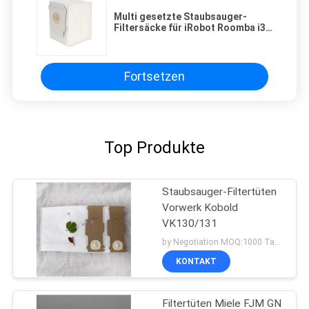
Multi gesetzte Staubsauger-
Filtersäcke für iRobot Roomba i3+
(3550) i4+ (4552) i6+ (6550) i7+
i7Plus j7+ (7550) i8
Fortsetzen
Top Produkte
Staubsauger-Filtertüten
Vorwerk Kobold
VK130/131
by Negotiation MOQ:1000 Tasche/Taschen
KONTAKT
Filtertüten Miele FJM GN