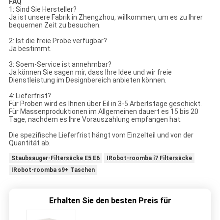
FAQ
1: Sind Sie Hersteller?
Ja ist unsere Fabrik in Zhengzhou, willkommen, um es zu Ihrer
bequemen Zeit zu besuchen.
2: Ist die freie Probe verfügbar?
Ja bestimmt.
3: Soem-Service ist annehmbar?
Ja können Sie sagen mir, dass Ihre Idee und wir freie
Dienstleistung im Designbereich anbieten können.
4: Lieferfrist?
Für Proben wird es Ihnen über Eil in 3-5 Arbeitstage geschickt.
Für Massenproduktionen im Allgemeinen dauert es 15 bis 20
Tage, nachdem es Ihre Vorauszahlung empfangen hat.
Die spezifische Lieferfrist hängt vom Einzelteil und von der
Quantität ab.
Staubsauger-Filtersäcke E5 E6
IRobot-roomba i7 Filtersäcke
IRobot-roomba s9+ Taschen
Erhalten Sie den besten Preis für