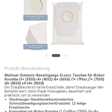
PRIVACY
POLICY
Produkt-Beschreibung
Multiset-Schmutz-Beseitigungs-Ersatz-Taschen für iRobot
Roomba i3+ (3550) i4+ (4552) i6+ (6550) i7+ i7Plus j7+ (7550)
i8+ (8550) s9 s9+ (9550)
Der Staubbeutel ist nette Ersatzteile, damit Staubsauger den
Behälter leert, ohne Staub freizugeben, dauerhaft und
praktisch, um zu verwenden.
Staubsauger-Staubbeutel/automatisches
SchmutzbeseitigungstaschenErsatzteil, 12-teilige
Ersatztasche.
Kompatibel mit iRobot Roomba i7 i7+/Plus (7550) i3+ i6+