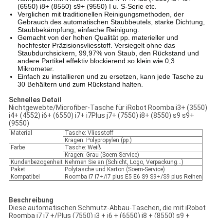
(6550) i8+ (8550) s9+ (9550) I u. S-Serie etc.
Verglichen mit traditionellen Reinigungsmethoden, der
Gebrauch des automatischen Staubbeutels, starke Dichtung,
Staubbekämpfung, einfache Reinigung.
Gemacht von der hohen Qualität pp. materieller und
hochfester Präzisionsvliesstoff. Versiegelt ohne das
Staubdurchsickern, 99,97% von Staub, den Rückstand und
andere Partikel effektiv blockierend so klein wie 0,3
Mikrometer.
Einfach zu installieren und zu ersetzen, kann jede Tasche zu
30 Behältern und zum Rückstand halten.
Schnelles Detail
Nichtgewebte/Microfiber-Tasche für iRobot Roomba i3+ (3550)
i4+ (4552) i6+ (6550) i7+ i7Plus j7+ (7550) i8+ (8550) s9 s9+
(9550)
Material
Tasche: Vliesstoff
Kragen: Polypropylen (pp.)
Farbe
Tasche: Weiß
Kragen: Grau (Soem-Service)
Kundenbezogenheit
Nehmen Sie an (Schicht, Logo, Verpackung…)
Paket
Polytasche und Karton (Soem-Service)
Kompatibel
Roomba i7 i7+/i7 plus E5 E6 S9 S9+/S9 plus Reihen
Beschreibung
Diese automatischen Schmutz-Abbau-Taschen, die mit iRobot
Roomba i7 i7 +/Plus (7550) i3 + i6 + (6550) i8 + (8550) s9 +