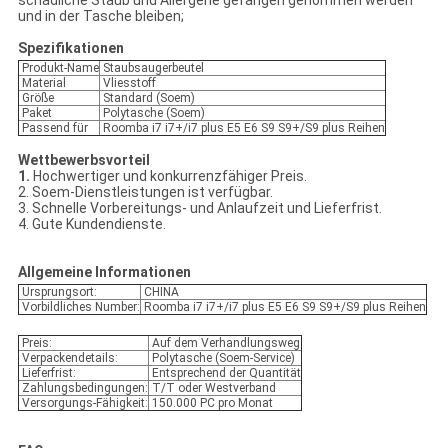
und in der Tasche bleiben;
Spezifikationen
Produkt-Name
Staubsaugerbeutel
Material
Vliesstoff
Größe
Standard (Soem)
Paket
Polytasche (Soem)
Passend für
Roomba i7 i7+/i7 plus E5 E6 S9 S9+/S9 plus Reihen
Wettbewerbsvorteil
1.
Hochwertiger und konkurrenzfähiger Preis.
2. Soem-Dienstleistungen ist verfügbar.
3. Schnelle Vorbereitungs- und Anlaufzeit und Lieferfrist.
4. Gute Kundendienste.
Allgemeine Informationen
Ursprungsort:
CHINA
Vorbildliches Number:
Roomba i7 i7+/i7 plus E5 E6 S9 S9+/S9 plus Reihen
Preis:
Auf dem Verhandlungsweg
Verpackendetails:
Polytasche (Soem-Service)
Lieferfrist:
Entsprechend der Quantität
Zahlungsbedingungen:
T/T oder Westverband
Versorgungs-Fähigkeit:
150.000 PC pro Monat