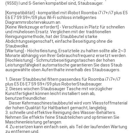
(9550) I und S-Serien kompatibel sind, Staubsauger.
[Kompatibilität] - kompatibel mit iRobot Roomba i7 i7+/i7 plus E5
E6 E7 S9 S9+/S9 plus Wi-Fi schloss intelligentes
Diagrammrobotervakuum an.
[Keine Werkzeuge erfordert] - Verschluss in Platz für schnellen
und mühelosen Ersatz. Verglichen mit der traditionellen
Reinigungsmethode, hat der Staubbeutel starke
Abdichtungseigenschaft, einfache Beseitigung ohne die
Staubwolke.
[Wartung] - Höchstleistung, Ersatzteile zu halten sollte alle 2~3
Monate abhängig von Ihrer Gebrauchsfrequenz ersetzt werden.
[Hochleistung] - Schmutzbeseitigungstaschen der hohen
Leistungsfähigkeit automatische garantieren Sie dass Staub
ausgewählte oben Aufenthalte innerhalb des Staubsaugers.
1. Dieser Staubbeutel filtern passendes für
Roomba i7 i7+/i7
plus E5 E6 E7 S9 S9+/S9 plus
RoboterStaubsauger.
2. Dieses wischen Staubsauger Tasche mit vorzüglicher
Kunstfertigkeit können leicht installiert sein ab,
benutzerfreundlicher.
Dieser Kehrmaschinestaubbeutel wird vom Vliesstoffmaterial
der hohen Qualität für Haltbarkeit gemacht, langlebig.
3. schnelle und effektive Reinigung des Wasser-Behälters.
Nehmen Sie effektiv feine Staubteilchen und optimieren Sie
Maschinenleistung gefangen.
4. Zu ersetzen kann einfach sein, als Teil der laufenden Wartung
zu entfernen und.