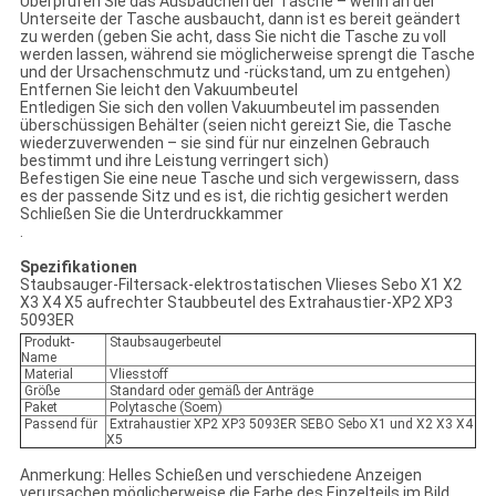
Überprüfen Sie das Ausbauchen der Tasche – wenn an der
Unterseite der Tasche ausbaucht, dann ist es bereit geändert
zu werden (geben Sie acht, dass Sie nicht die Tasche zu voll
werden lassen, während sie möglicherweise sprengt die Tasche
und der Ursachenschmutz und -rückstand, um zu entgehen)
Entfernen Sie leicht den Vakuumbeutel
Entledigen Sie sich den vollen Vakuumbeutel im passenden
überschüssigen Behälter (seien nicht gereizt Sie, die Tasche
wiederzuverwenden – sie sind für nur einzelnen Gebrauch
bestimmt und ihre Leistung verringert sich)
Befestigen Sie eine neue Tasche und sich vergewissern, dass
es der passende Sitz und es ist, die richtig gesichert werden
Schließen Sie die Unterdruckkammer
.
Spezifikationen
Staubsauger-Filtersack-elektrostatischen Vlieses Sebo X1 X2
X3 X4 X5 aufrechter Staubbeutel des Extrahaustier-XP2 XP3
5093ER
Produkt-
Staubsaugerbeutel
Name
Material
Vliesstoff
Größe
Standard oder gemäß der Anträge
Paket
Polytasche (Soem)
Passend für
Extrahaustier XP2 XP3 5093ER SEBO Sebo X1 und X2 X3 X4
X5
Anmerkung: Helles Schießen und verschiedene Anzeigen
verursachen möglicherweise die Farbe des Einzelteils im Bild,