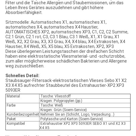
Filter und die Tasche Allergien und Staubemissionen, um das
Leben Ihres Gerätes auszudehnen und gibt höhere
Absorbierfähigkeit.
Sitzmodelle: Automatisches X1, automatisches X1,
automatisches X4, automatisches X4 Haustier,
AUTOMATISCHES XP2, automatisches XP3, C1, C2, C2 Summe,
C2.1 Grün, C2.1 rot, C3, C3.1 Blau, C3.1 Weiß, X1, X1 Grau, X1
Weiß, X2, X2 Grau, X3, X3 Grau, X4, X4 blau, X4 Extrakosten, X4
Haustier, X4 Weiß, X5, X5 blau, X5 Extrakosten, XP2, XP3
Diese überlegenen Leistungstaschen der dreifachen Schicht
haben eine elektrostatische Vliesmaterial- und -schutzrobbe,
zum aller möglicherweise schädlichen Bakterien und Allergene
weg zuzuschließen.
Schnelles Detail:
Staubsauger-Filtersack-elektrostatischen Vlieses Sebo X1 X2
X3 X4 X5 aufrechter Staubbeutel des Extrahaustier-XP2 XP3
5093ER
Material
Tasche: Vliesstoff
Kragen: Polypropylen (pp.)
Farbe
Tasche: Weiß
Kragen: Grün (Soem-Service)
Kundenbezogenheit
Nehmen Sie an (Schicht, Logo, Verpackung…)
Paket
Polytasche und Karton (Soem-Service)
Kompatibel
Extrahaustier XP2 XP3 5093ER SEBO X1 und X2 X3
X4 X5