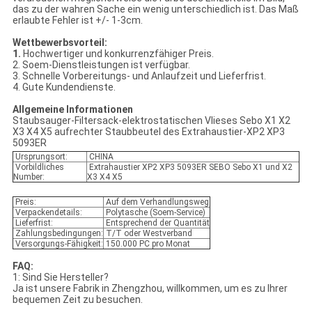
das zu der wahren Sache ein wenig unterschiedlich ist. Das Maß
erlaubte Fehler ist +/- 1-3cm.
Wettbewerbsvorteil:
1.
Hochwertiger und konkurrenzfähiger Preis.
2. Soem-Dienstleistungen ist verfügbar.
3. Schnelle Vorbereitungs- und Anlaufzeit und Lieferfrist.
4. Gute Kundendienste.
Allgemeine Informationen
Staubsauger-Filtersack-elektrostatischen Vlieses Sebo X1 X2
X3 X4 X5 aufrechter Staubbeutel des Extrahaustier-XP2 XP3
5093ER
Ursprungsort:
CHINA
Vorbildliches
Extrahaustier XP2 XP3 5093ER SEBO Sebo X1 und X2
Number:
X3 X4 X5
Preis:
Auf dem Verhandlungsweg
Verpackendetails:
Polytasche (Soem-Service)
Lieferfrist:
Entsprechend der Quantität
Zahlungsbedingungen:
T/T oder Westverband
Versorgungs-Fähigkeit:
150.000 PC pro Monat
FAQ:
1: Sind Sie Hersteller?
Ja ist unsere Fabrik in Zhengzhou, willkommen, um es zu Ihrer
bequemen Zeit zu besuchen.