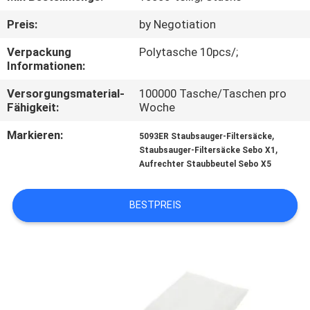
Preis:
by Negotiation
TRETEN
SIE
Verpackung
Polytasche 10pcs/;
Informationen:
MIT
Versorgungsmaterial-
100000 Tasche/Taschen pro
UNS
Fähigkeit:
Woche
IN
Markieren:
,
5093ER Staubsauger-Filtersäcke
VERBINDUNG
,
Staubsauger-Filtersäcke Sebo X1
Aufrechter Staubbeutel Sebo X5
FORDERN
BESTPREIS
SIE
EIN
ZITAT
SITEMAP