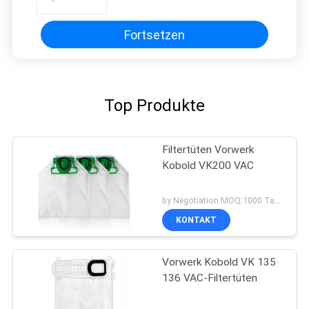
X2 X3 X4 X5 Extrahaustier-XP2
XP3 5093ER
Fortsetzen
Top Produkte
Filtertüten Vorwerk
Kobold VK200 VAC
by Negotiation MOQ:1000 Tasche/Taschen
KONTAKT
Vorwerk Kobold VK 135
136 VAC-Filtertüten