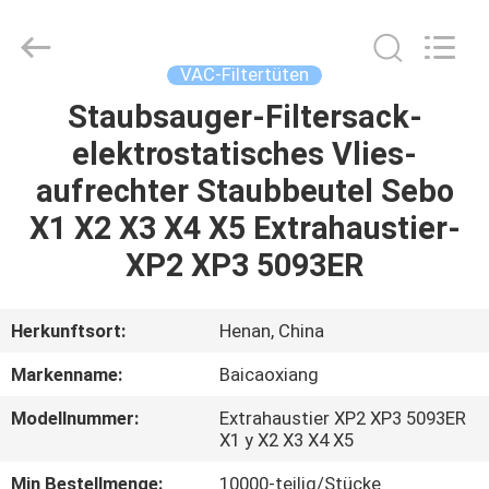
Co.,
Ltd.
All
Rights
Reserved.
VAC-Filtertüten
Developed
by
Staubsauger-Filtersack-
HAUS
ECER
elektrostatisches Vlies-
PRODUKTE
aufrechter Staubbeutel Sebo
X1 X2 X3 X4 X5 Extrahaustier-
ÜBER
XP2 XP3 5093ER
UNS
Herkunftsort:
Henan, China
FABRIK-
Markenname:
Baicaoxiang
AUSFLUG
Modellnummer:
Extrahaustier XP2 XP3 5093ER
X1 y X2 X3 X4 X5
QUALITÄTSKONTROLLE
Min Bestellmenge:
10000-teilig/Stücke