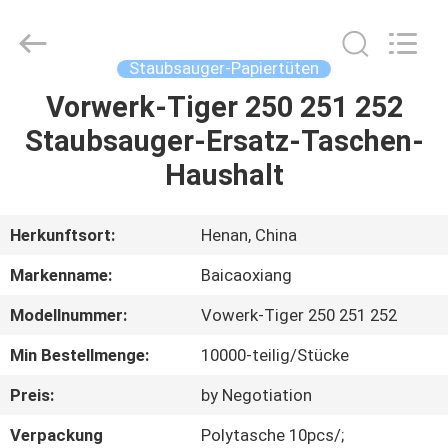
Co.,
Ltd.
All
Rights
Reserved.
Staubsauger-Papiertüten
Developed
by
Vorwerk-Tiger 250 251 252
HAUS
ECER
Staubsauger-Ersatz-Taschen-
PRODUKTE
Haushalt
ÜBER
Herkunftsort:
Henan, China
UNS
Markenname:
Baicaoxiang
Modellnummer:
Vowerk-Tiger 250 251 252
FABRIK-
Min Bestellmenge:
10000-teilig/Stücke
AUSFLUG
Preis:
by Negotiation
QUALITÄTSKONTROLLE
Verpackung
Polytasche 10pcs/;