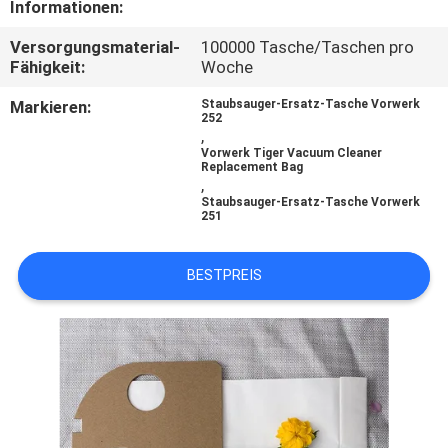
Informationen:
TRETEN
Versorgungsmaterial-
100000 Tasche/Taschen pro
Fähigkeit:
Woche
SIE
MIT
Markieren:
Staubsauger-Ersatz-Tasche Vorwerk
252
,
UNS
Vorwerk Tiger Vacuum Cleaner
Replacement Bag
IN
,
Staubsauger-Ersatz-Tasche Vorwerk
VERBINDUNG
251
FORDERN
BESTPREIS
SIE
EIN
ZITAT
SITEMAP