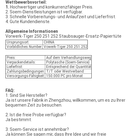
Wettbewerbsvorteil:
1.
Hochwertiger und konkurrenzfähiger Preis.
2. Soem-Dienstleistungen ist verfügbar.
3. Schnelle Vorbereitungs- und Anlaufzeit und Lieferfrist.
4. Gute Kundendienste.
Allgemeine Informationen
Vorwerk-Tiger 250 251 252 Staubsauger-Ersatz-Papiertüte
Ursprungsort:
CHINA
Vorbildliches Number:
Vowerk-Tiger 250 251 252
Preis:
Auf dem Verhandlungsweg
Verpackendetails:
Polytasche (Soem-Service)
Lieferfrist:
Entsprechend der Quantität
Zahlungsbedingungen:
T/T oder Westverband
Versorgungs-Fähigkeit:
150.000 PC pro Monat
FAQ:
1: Sind Sie Hersteller?
Ja ist unsere Fabrik in Zhengzhou, willkommen, um es zu Ihrer
bequemen Zeit zu besuchen.
2: Ist die freie Probe verfügbar?
Ja bestimmt.
3: Soem-Service ist annehmbar?
Ja können Sie sagen mir, dass Ihre Idee und wir freie