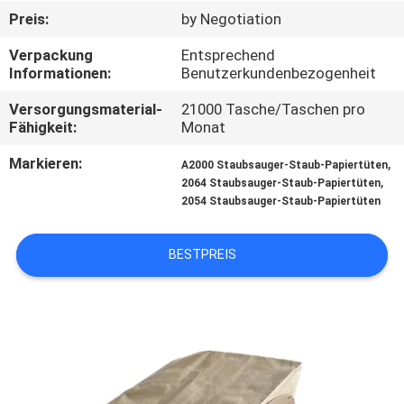
Preis:
by Negotiation
TRETEN
Verpackung
Entsprechend
SIE
Informationen:
Benutzerkundenbezogenheit
MIT
Versorgungsmaterial-
21000 Tasche/Taschen pro
UNS
Fähigkeit:
Monat
IN
Markieren:
,
A2000 Staubsauger-Staub-Papiertüten
,
2064 Staubsauger-Staub-Papiertüten
VERBINDUNG
2054 Staubsauger-Staub-Papiertüten
FORDERN
BESTPREIS
SIE
EIN
ZITAT
SITEMAP