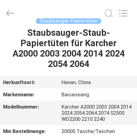
Biotech
Co.,
Ltd.
All
Rights
Staubsauger-Papiertüten
Reserved.
Developed
by
Staubsauger-Staub-
HAUS
ECER
Papiertüten für Karcher
PRODUKTE
A2000 2003 2004 2014 2024
2054 2064
ÜBER
UNS
Herkunftsort:
Henan, China
Markenname:
Baicaoxiang
FABRIK-
Modellnummer:
Karcher A2000 2003 2004 2014
AUSFLUG
2024 2054 2064 2074 S2500
WD2200 2210 2240
QUALITÄTSKONTROLLE
Min Bestellmenge:
20000 Tasche/Taschen