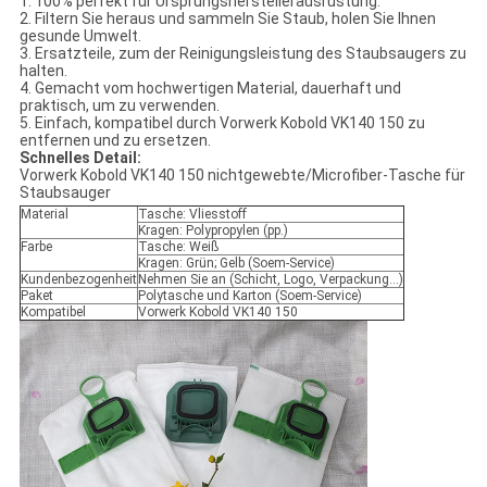
1. 100% perfekt für Ursprungsherstellerausrüstung.
2. Filtern Sie heraus und sammeln Sie Staub, holen Sie Ihnen
gesunde Umwelt.
3. Ersatzteile, zum der Reinigungsleistung des Staubsaugers zu
halten.
4. Gemacht vom hochwertigen Material, dauerhaft und
praktisch, um zu verwenden.
5. Einfach, kompatibel durch Vorwerk Kobold VK140 150 zu
entfernen und zu ersetzen.
Schnelles Detail:
Vorwerk Kobold VK140 150 nichtgewebte/Microfiber-Tasche für
Staubsauger
Material
Tasche: Vliesstoff
Kragen: Polypropylen (pp.)
Farbe
Tasche: Weiß
Kragen: Grün; Gelb (Soem-Service)
Kundenbezogenheit
Nehmen Sie an (Schicht, Logo, Verpackung…)
Paket
Polytasche und Karton (Soem-Service)
Kompatibel
Vorwerk Kobold VK140 150