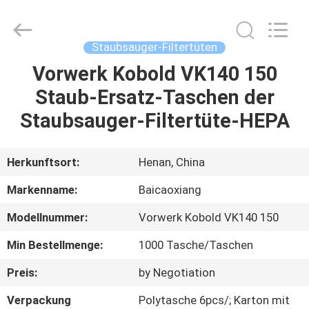
Co.,
Ltd.
All
Rights
Reserved.
Staubsauger-Filtertüten
Developed
by
Vorwerk Kobold VK140 150
HAUS
ECER
Staub-Ersatz-Taschen der
PRODUKTE
Staubsauger-Filtertüte-HEPA
ÜBER
Herkunftsort:
Henan, China
UNS
Markenname:
Baicaoxiang
Modellnummer:
Vorwerk Kobold VK140 150
FABRIK-
Min Bestellmenge:
1000 Tasche/Taschen
AUSFLUG
Preis:
by Negotiation
QUALITÄTSKONTROLLE
Verpackung
Polytasche 6pcs/; Karton mit