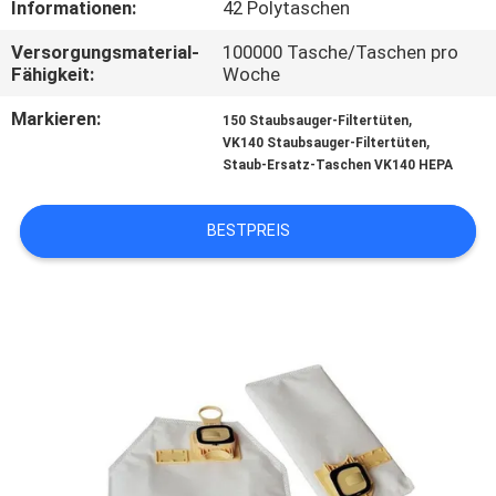
Informationen:
42 Polytaschen
TRETEN
Versorgungsmaterial-
100000 Tasche/Taschen pro
Fähigkeit:
Woche
SIE
MIT
Markieren:
,
150 Staubsauger-Filtertüten
,
VK140 Staubsauger-Filtertüten
UNS
Staub-Ersatz-Taschen VK140 HEPA
IN
VERBINDUNG
BESTPREIS
FORDERN
SIE
EIN
ZITAT
SITEMAP