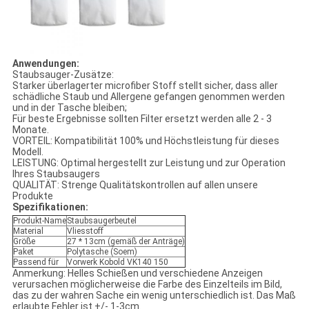
Anwendungen:
Staubsauger-Zusätze:
Starker überlagerter microfiber Stoff stellt sicher, dass aller
schädliche Staub und Allergene gefangen genommen werden
und in der Tasche bleiben;
Für beste Ergebnisse sollten Filter ersetzt werden alle 2 - 3
Monate.
VORTEIL: Kompatibilität 100% und Höchstleistung für dieses
Modell.
LEISTUNG: Optimal hergestellt zur Leistung und zur Operation
Ihres Staubsaugers
QUALITÄT: Strenge Qualitätskontrollen auf allen unsere
Produkte
Spezifikationen:
Produkt-Name
Staubsaugerbeutel
Material
Vliesstoff
Größe
27 * 13cm (gemäß der Anträge)
Paket
Polytasche (Soem)
Passend für
Vorwerk Kobold VK140 150
Anmerkung: Helles Schießen und verschiedene Anzeigen
verursachen möglicherweise die Farbe des Einzelteils im Bild,
das zu der wahren Sache ein wenig unterschiedlich ist. Das Maß
erlaubte Fehler ist +/- 1-3cm.