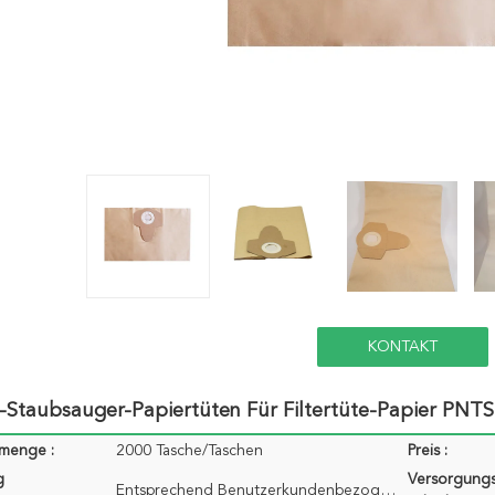
KONTAKT
e-Staubsauger-Papiertüten Für Filtertüte-Papier PN
lmenge :
2000 Tasche/Taschen
Preis :
g
Versorgungs
Entsprechend Benutzerkundenbezogenheit