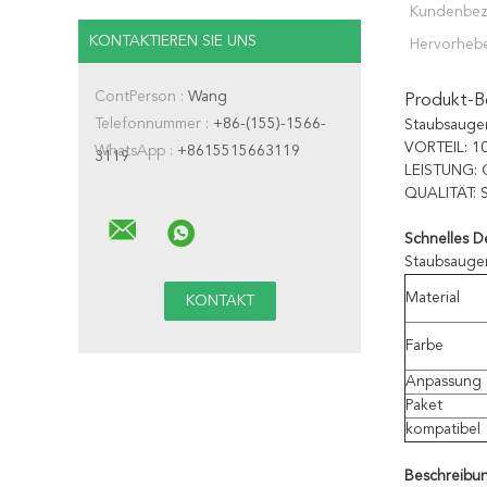
Kundenbez
KONTAKTIEREN SIE UNS
Hervorheb
ContPerson :
Wang
Produkt-B
Telefonnummer :
+86-(155)-1566-
Staubsauger
VORTEIL: 10
WhatsApp :
+8615515663119
3119
LEISTUNG: O
QUALITÄT: S
Schnelles De
Staubsauger
Material
Farbe
Anpassung
Paket
kompatibel
Beschreibu