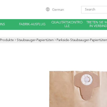
German
QUALITÄTSKONTRO
TRETEN SIE 
UNS
FABRIK-AUSFLUG
LLE
IN VERBIN
Produkte
Staubsauger-Papiertüten
Parkside-Staubsauger-Papiertüte