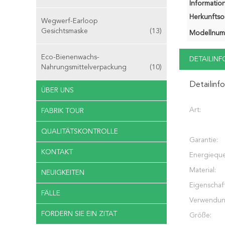
Information
Herkunftsor
Wegwerf-Earloop
Gesichtsmaske
(13)
Modellnum
Eco-Bienenwachs-
DETAILIN
Nahrungsmittelverpackung
(10)
Detailinf
ÜBER UNS
Art:
FABRIK TOUR
QUALITÄTSKONTROLLE
Garantie:
KONTAKT
Energieque
Material:
NEUIGKEITEN
Eigenschaft
FÄLLE
Verwendun
FORDERN SIE EIN ZITAT
Größe: