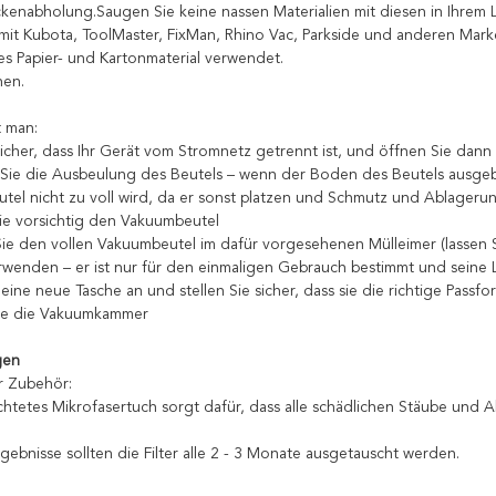
ckenabholung.Saugen Sie keine nassen Materialien mit diesen in Ihrem L
mit Kubota, ToolMaster, FixMan, Rhino Vac, Parkside und anderen Mark
s Papier- und Kartonmaterial verwendet.
hen.
 man:
 sicher, dass Ihr Gerät vom Stromnetz getrennt ist, und öffnen Sie dan
Sie die Ausbeulung des Beutels – wenn der Boden des Beutels ausgebeu
utel nicht zu voll wird, da er sonst platzen und Schmutz und Ablager
ie vorsichtig den Vakuumbeutel
ie den vollen Vakuumbeutel im dafür vorgesehenen Mülleimer (lassen Si
wenden – er ist nur für den einmaligen Gebrauch bestimmt und seine Le
eine neue Tasche an und stellen Sie sicher, dass sie die richtige Passfor
Sie die Vakuumkammer
gen
r Zubehör:
chtetes Mikrofasertuch sorgt dafür, dass alle schädlichen Stäube und
gebnisse sollten die Filter alle 2 - 3 Monate ausgetauscht werden.