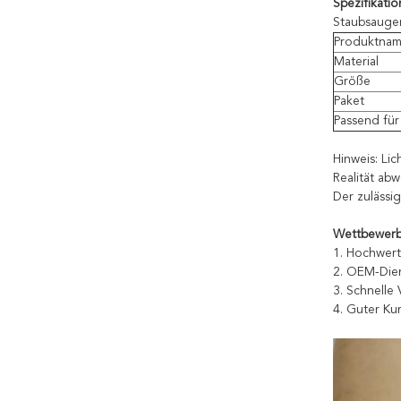
Spezifikati
Staubsauger
Produktna
Material
Größe
Paket
Passend für
Hinweis: Li
Realität abw
Der zulässi
Wettbewerbs
1. Hochwert
2. OEM-Dien
3. Schnelle 
4. Guter Ku