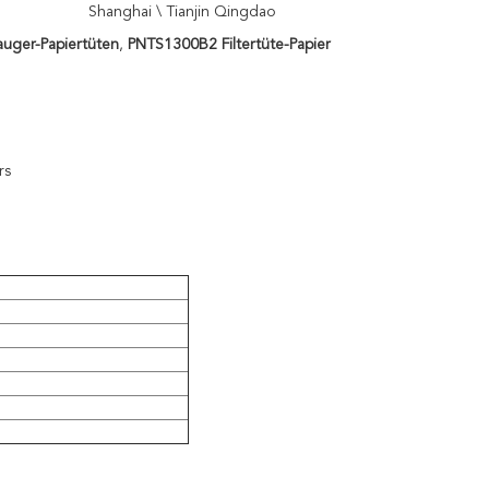
Shanghai \ Tianjin Qingdao
uger-Papiertüten
,
PNTS1300B2 Filtertüte-Papier
rs