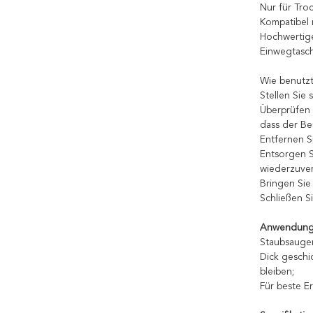
Nur für Tro
Kompatibel 
Hochwertige
Einwegtasc
Wie benutzt
Stellen Sie
Überprüfen 
dass der Be
Entfernen S
Entsorgen S
wiederzuver
Bringen Sie 
Schließen 
Anwendun
Staubsauge
Dick geschi
bleiben;
Für beste Er