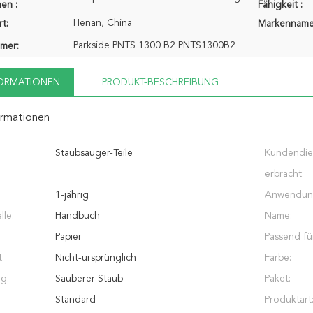
en :
Fähigkeit :
Henan, China
t:
Markenname
Parkside PNTS 1300 B2 PNTS1300B2
mer:
FORMATIONEN
PRODUKT-BESCHREIBUNG
ormationen
Staubsauger-Teile
Kundendie
erbracht:
1-jährig
Anwendun
lle:
Handbuch
Name:
Papier
Passend fü
:
Nicht-ursprünglich
Farbe:
g:
Sauberer Staub
Paket:
Standard
Produktart